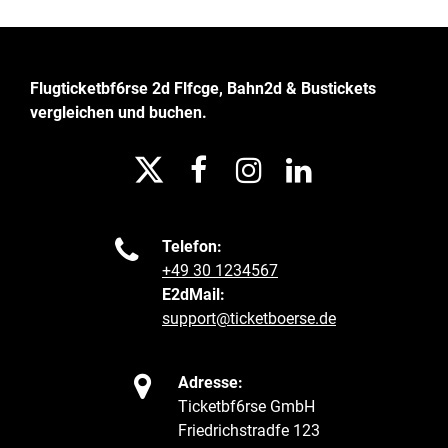
Flugticketbf6rse 2d Flfcge, Bahn2d & Bustickets
vergleichen und buchen.





Telefon:
+49 30 1234567
E2dMail:
support@ticketboerse.de

Adresse:
Ticketbf6rse GmbH
Friedrichstradfe 123