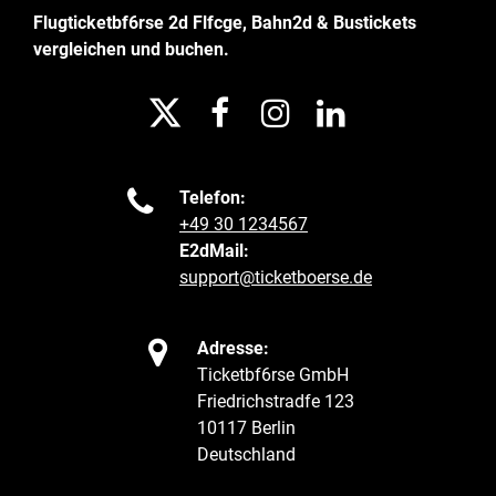
Flugticketbf6rse 2d Flfcge, Bahn2d & Bustickets
vergleichen und buchen.





Telefon:
+49 30 1234567
E2dMail:
support@ticketboerse.de

Adresse:
Ticketbf6rse GmbH
Friedrichstradfe 123
10117 Berlin
Deutschland