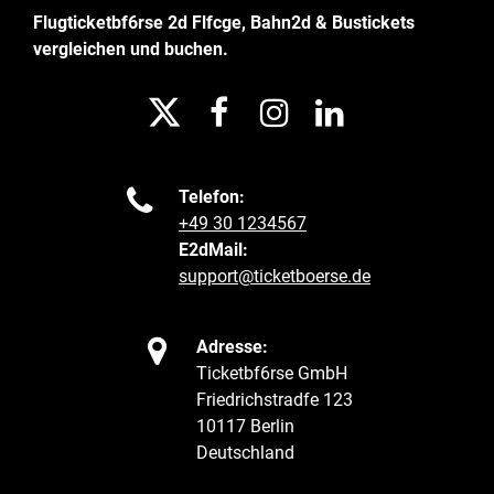
Flugticketbf6rse 2d Flfcge, Bahn2d & Bustickets
vergleichen und buchen.





Telefon:
+49 30 1234567
E2dMail:
support@ticketboerse.de

Adresse:
Ticketbf6rse GmbH
Friedrichstradfe 123
10117 Berlin
Deutschland